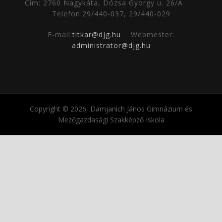
Cím: 2760 Nagykáta, Dózsa György u. 26/A
Telefon:29/440-037, 29/440-029
E-mail:
titkar@djg.hu
Webmester:
administrator@djg.hu
Copyright © 2026, Damjanich János Gimnázium és
Mezőgazdasági Szakképző Iskola