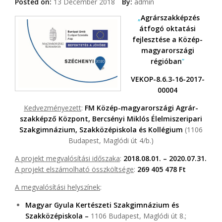
Posted on:
13 December 2018
By:
admin
„
Agrárszakképzés
átfogó oktatási
fejlesztése a Közép-
magyarországi
régióban
”
VEKOP-8.6.3-16-2017-
00004
Kedvezményezett
:
FM Közép-magyarországi Agrár-
szakképző Központ, Bercsényi Miklós Élelmiszeripari
Szakgimnázium, Szakközépiskola és Kollégium
(1106
Budapest, Maglódi út 4/b.)
A projekt megvalósítási időszaka
:
2018.08.01. – 2020.07.31.
A projekt elszámolható összköltsége
:
269 405 478 Ft
A megvalósítási helyszínek
:
Magyar Gyula Kertészeti Szakgimnázium és
Szakközépiskola –
1106 Budapest, Maglódi út 8.;