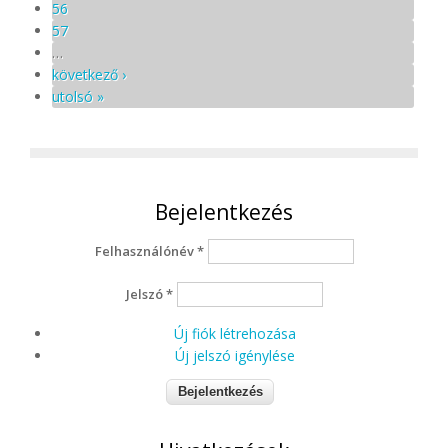
56
57
…
következő ›
utolsó »
Bejelentkezés
Felhasználónév
*
Jelszó
*
Új fiók létrehozása
Új jelszó igénylése