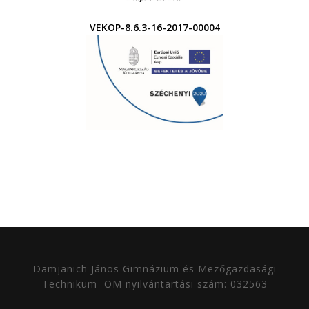
VEKOP-8.6.3-16-2017-00004
Damjanich János Gimnázium és Mezőgazdasági
Technikum
OM nyilvántartási szám: 032563