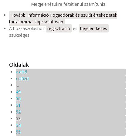
Megjelenésükre feltétlenül számítunk!
További információ
Fogadóórák és szülői értekezletek
tartalommal kapcsolatosan
A hozzászóláshoz
regisztráció
és
bejelentkezés
szükséges
Oldalak
« első
‹ előző
…
49
50
51
52
53
54
55