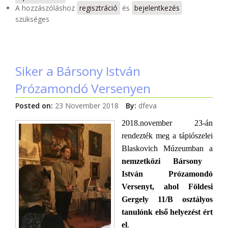
A hozzászóláshoz
regisztráció
és
bejelentkezés
szükséges
Siker a Bársony István
Prózamondó Versenyen
Posted on:
23 November 2018
By:
dfeva
2018.november 23-án
rendezték meg a tápiószelei
Blaskovich Múzeumban a
nemzetközi Bársony
István Prózamondó
Versenyt, ahol Földesi
Gergely 11/B osztályos
tanulónk első helyezést ért
el
.