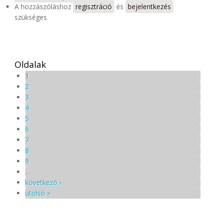
A hozzászóláshoz
regisztráció
és
bejelentkezés
szükséges
Oldalak
1
2
3
4
5
6
7
8
9
…
következő ›
utolsó »