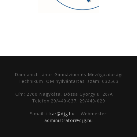
Damjanich János Gimnázium és Mezőgazdasági
Technikum
OM nyilvántartási szám: 032563
Cím: 2760 Nagykáta, Dózsa György u. 26/A
Telefon:29/440-037, 29/440-029
E-mail:
titkar@djg.hu
Webmester:
administrator@djg.hu