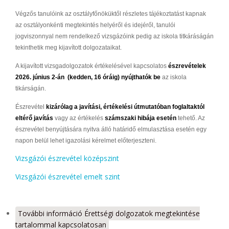
Végzős tanulóink az osztályfőnöküktől részletes tájékoztatást kapnak
az osztályonkénti megtekintés helyéről és idejéről, tanulói
jogviszonnyal nem rendelkező vizsgázóink pedig az iskola titkáráságán
tekinthetik meg kijavított dolgozataikat.
A kijavított vizsgadolgozatok értékelésével kapcsolatos
észrevételek
2026. június 2-án (kedden, 16 óráig)
nyújthatók be
az iskola
tikárságán.
Észrevétel
kizárólag a javítási, értékelési útmutatóban foglaltaktól
eltérő javítás
vagy az értékelés
számszaki hibája esetén
tehető.
Az
észrevétel benyújtására nyitva álló határidő elmulasztása esetén egy
napon belül lehet igazolási kérelmet előterjeszteni.
Vizsgázói észrevétel középszint
Vizsgázói észrevétel emelt szint
További információ
Érettségi dolgozatok megtekintése
tartalommal kapcsolatosan