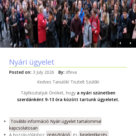
Nyári ügyelet
Posted on:
3 July 2026
By:
dfeva
Kedves Tanulók! Tisztelt Szülők!
Tájékoztatjuk Önöket, hogy
a nyári szünetben
szerdánként 9-13 óra között tartunk
ügyeletet
.
További információ
Nyári ügyelet tartalommal
kapcsolatosan
A hozzászóláshoz
regisztráció
és
bejelentkezés