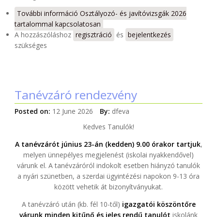
További információ
Osztályozó- és javítóvizsgák 2026
tartalommal kapcsolatosan
A hozzászóláshoz
regisztráció
és
bejelentkezés
szükséges
Tanévzáró rendezvény
Posted on:
12 June 2026
By:
dfeva
Kedves Tanulók!
A tanévzárót június 23-án (kedden) 9.00 órakor tartjuk
,
melyen ünnepélyes megjelenést (iskolai nyakkendővel)
várunk el. A tanévzáróról indokolt esetben hiányzó tanulók
a nyári szünetben, a szerdai ügyintézési napokon 9-13 óra
között vehetik át bizonyítványukat.
A tanévzáró után (kb. fél 10-től)
igazgatói köszöntőre
várunk minden kitűnő és jeles rendű tanulót
iskolánk