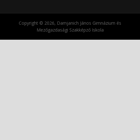
Copyright © 2026, Damjanich János Gimnázium és
Mezőgazdasági Szakképző Iskola