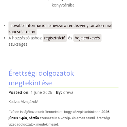
könyvtárába.
További információ
Tanévzáró rendezvény tartalommal
kapcsolatosan
A hozzászóláshoz
regisztráció
és
bejelentkezés
szükséges
Érettségi dolgozatok
megtekintése
Posted on:
1 June 2026
By:
dfeva
Kedves Vizsgázók!
Ezúton is tájékoztatunk Benneteket, hogy középiskolánkban
2026.
június 1-jén, hétfőn
szervezzük a közép- és emelt szintű érettségi
vizsgadolgozatok megtekintését.