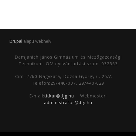
Drupal
alapú webhely
Damjanich János Gimnázium és Mezőgazdasági
Technikum
OM nyilvántartási szám: 032563
Cím: 2760 Nagykáta, Dózsa György u. 26/A
Telefon:29/440-037, 29/440-029
E-mail:
titkar@djg.hu
Webmester:
administrator@djg.hu