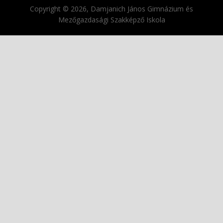
Copyright © 2026, Damjanich János Gimnázium és
Mezőgazdasági Szakképző Iskola