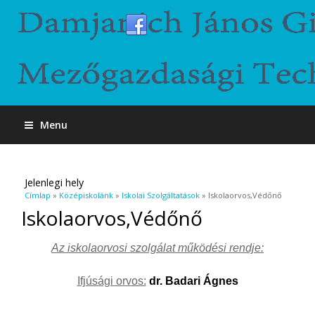
Menu
Jelenlegi hely
Címlap
»
Középiskolánk
»
Iskolai Szolgáltatások
» Iskolaorvos,Védőnő
Iskolaorvos,Védőnő
Az iskolaorvosi szolgálat működési rendje:
Ifjúsági orvos:
dr. Badari Ágnes