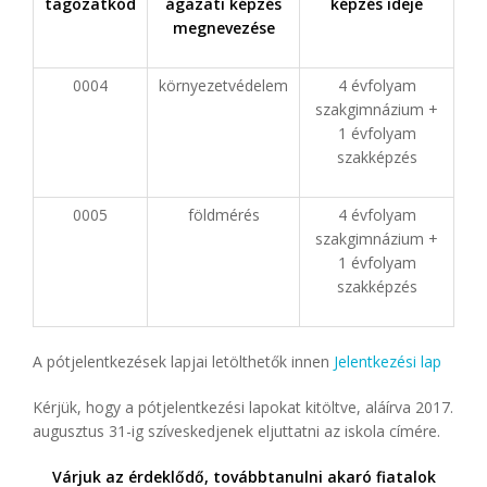
tagozatkód
ágazati képzés
képzés ideje
megnevezése
0004
környezetvédelem
4 évfolyam
szakgimnázium +
1 évfolyam
szakképzés
0005
földmérés
4 évfolyam
szakgimnázium +
1 évfolyam
szakképzés
A pótjelentkezések lapjai letölthetők innen
Jelentkezési lap
Kérjük, hogy a pótjelentkezési lapokat kitöltve, aláírva 2017.
augusztus 31-ig szíveskedjenek eljuttatni az iskola címére.
Várjuk az érdeklődő, továbbtanulni akaró fiatalok