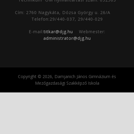
Cím: 2760 Nagykáta, Dózsa György u. 26/A
Telefon:29/440-037, 29/440-029
E-mail:
titkar@djg.hu
Webmester:
administrator@djg.hu
Copyright © 2026, Damjanich János Gimnázium és
Mezőgazdasági Szakképző Iskola