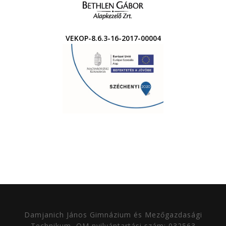
VEKOP-8.6.3-16-2017-00004
Damjanich János Gimnázium és Mezőgazdasági
Technikum
OM nyilvántartási szám: 032563