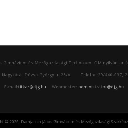
s Gimnázium és Mezőgazdasági Technikum
OM nyilvántartá
0 Nagykáta, Dózsa György u. 26/A
Telefon:29/440-037, 
E-mail:
titkar@djg.hu
Webmester:
administrator@djg.hu
ght © 2026, Damjanich János Gimnázium és Mezőgazdasági Szakképző