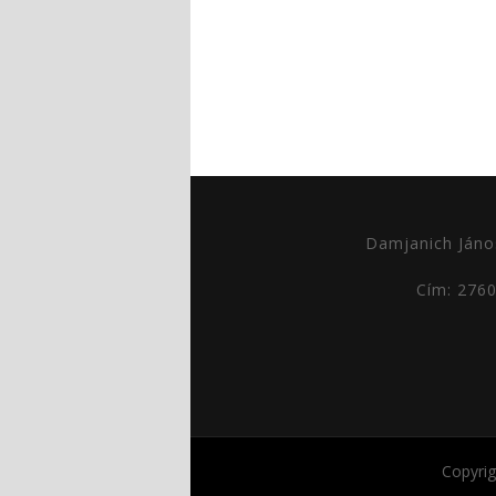
Damjanich Jáno
Cím: 276
Copyri