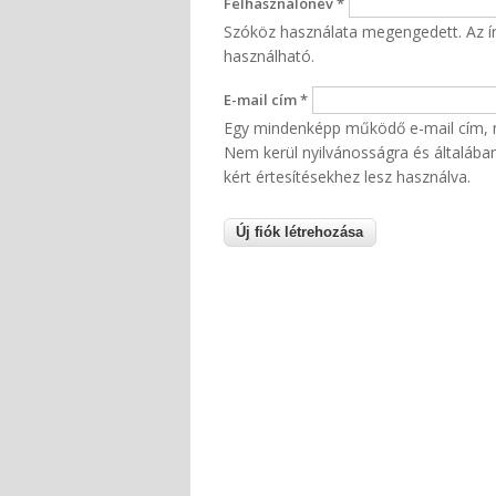
Felhasználónév
*
Szóköz használata megengedett. Az írá
használható.
E-mail cím
*
Egy mindenképp működő e-mail cím, me
Nem kerül nyilvánosságra és általában 
kért értesítésekhez lesz használva.