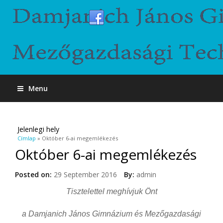
Menu
Jelenlegi hely
Címlap
» Október 6-ai megemlékezés
Október 6-ai megemlékezés
Posted on:
29 September 2016
By:
admin
Tisztelettel meghívjuk Önt
a Damjanich János Gimnázium és Mezőgazdasági