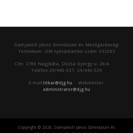
Damjanich János Gimnázium és Mezőgazdasági
Technikum
OM nyilvántartási szám: 032563
Cím: 2760 Nagykáta, Dózsa György u. 26/A
Telefon:29/440-037, 29/440-029
E-mail:
titkar@djg.hu
Webmester:
administrator@djg.hu
Copyright © 2026, Damjanich János Gimnázium és