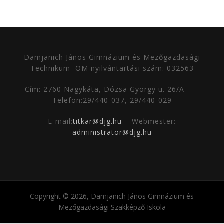
Damjanich János Gimnázium és Mezőgazdasági
Technikum
OM nyilvántartási szám: 032563
Cím: 2760 Nagykáta, Dózsa György u. 26/A
Telefon:29/440-037, 29/440-029
E-mail:
titkar@djg.hu
Webmester:
administrator@djg.hu
Copyright © 2026, Damjanich János Gimnázium és
Mezőgazdasági Szakképző Iskola