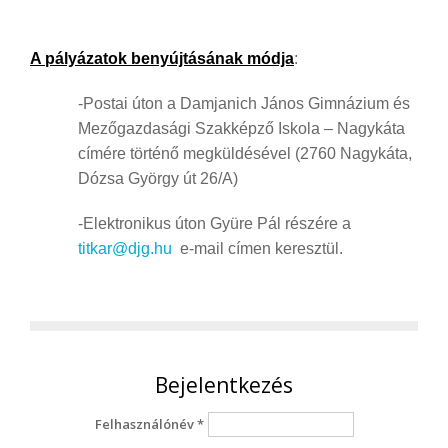
A pályázatok benyújtásának módja
:
-Postai úton a Damjanich János Gimnázium és
Mezőgazdasági Szakképző Iskola – Nagykáta
címére történő megküldésével (2760 Nagykáta,
Dózsa György út 26/A)
-Elektronikus úton Gyüre Pál részére a
titkar@djg.hu
e-mail címen keresztül.
Bejelentkezés
Felhasználónév
*