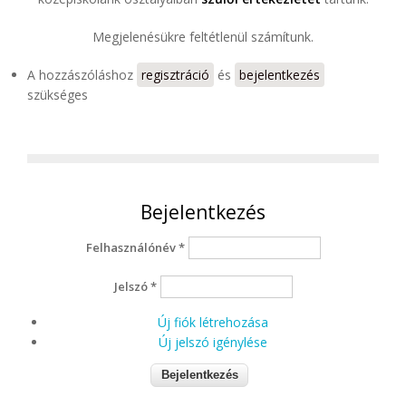
Megjelenésükre feltétlenül számítunk.
A hozzászóláshoz
regisztráció
és
bejelentkezés
szükséges
Bejelentkezés
Felhasználónév
*
Jelszó
*
Új fiók létrehozása
Új jelszó igénylése