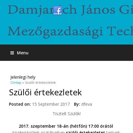
Menu
Jelenlegi hely
Címlap
» Szülői értekezletek
Szülői értekezletek
Posted on:
15 September 2017
By:
dfeva
Tisztelt Szülők!
2017. szeptember 18-án (hétfőn) 17:00 órától
középiskolánk osztályaiban
szülői értekezletet
tartunk.