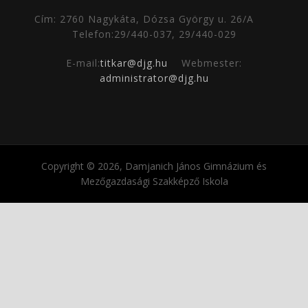
Cím: 2760 Nagykáta, Dózsa György u. 26/A
Telefon:29/440-037, 29/440-029
E-mail:
titkar@djg.hu
Webmester:
administrator@djg.hu
Copyright © 2026, Damjanich János Gimnázium és
Mezőgazdasági Szakképző Iskola