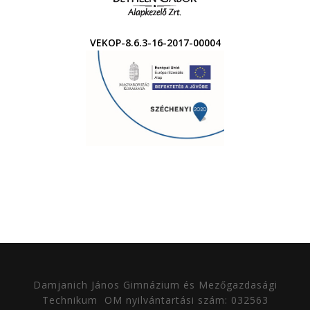
VEKOP-8.6.3-16-2017-00004
Damjanich János Gimnázium és Mezőgazdasági
Technikum
OM nyilvántartási szám: 032563