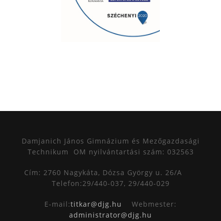
Damjanich János Gimnázium és Mezőgazdasági
Technikum
OM nyilvántartási szám: 032563
Cím: 2760 Nagykáta, Dózsa György u. 26/A
Telefon:29/440-037, 29/440-029
E-mail:
titkar@djg.hu
Webmester:
administrator@djg.hu