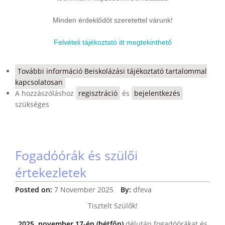
Minden érdeklődőt szeretettel várunk!
Felvételi tájékoztató itt megtekinthető
További információ
Beiskolázási tájékoztató tartalommal
kapcsolatosan
A hozzászóláshoz
regisztráció
és
bejelentkezés
szükséges
Fogadóórák és szülői
értekezletek
Posted on:
7 November 2025
By:
dfeva
Tisztelt Szülők!
2025. november 17-én (hétfőn)
délután fogadóórákat és