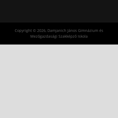
Copyright © 2026, Damjanich János Gimnázium és
Mezőgazdasági Szakképző Iskola