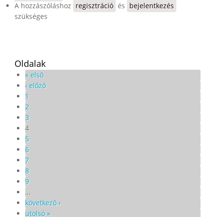
A hozzászóláshoz
regisztráció
és
bejelentkezés
szükséges
Oldalak
« első
‹ előző
1
2
3
4
5
6
7
8
9
…
következő ›
utolsó »