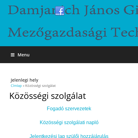
Menu
Jelenlegi hely
Címlap
» Közösségi szolgálat
Közösségi szolgálat
Fogadó szervezetek
Közösségi szolgálati napló
Jelentkezési lap szülői hozzájárulás