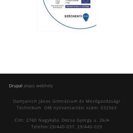
Drupal
alapú webhely
Damjanich János Gimnázium és Mezőgazdasági
Technikum
OM nyilvántartási szám: 032563
Cím: 2760 Nagykáta, Dózsa György u. 26/A
Telefon:29/440-037, 29/440-029