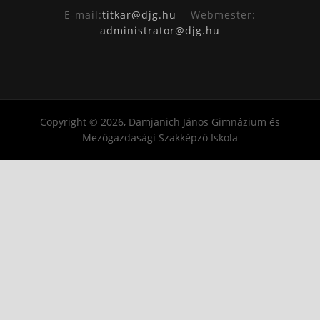
E-mail:
titkar@djg.hu
Webmester:
administrator@djg.hu
Copyright © 2026, Damjanich János Gimnázium és
Mezőgazdasági Szakképző Iskola