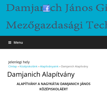
Menu
Jelenlegi hely
Címlap
»
Középiskolánk
»
Alapítványaink
» Damjanich Alapítvány
Damjanich Alapítvány
ALAPÍTVÁNY A NAGYKÁTAI DAMJANICH JÁNOS
KÖZÉPISKOLÁÉRT