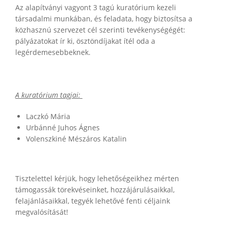
Az alapítványi vagyont 3 tagú kuratórium kezeli
társadalmi munkában, és feladata, hogy biztosítsa a
közhasznú szervezet cél szerinti tevékenységégét:
pályázatokat ír ki, ösztöndíjakat ítél oda a
legérdemesebbeknek.
A kuratórium tagjai:
Laczkó Mária
Urbánné Juhos Ágnes
Volenszkiné Mészáros Katalin
Tisztelettel kérjük, hogy lehetőségeikhez mérten
támogassák törekvéseinket, hozzájárulásaikkal,
felajánlásaikkal, tegyék lehetővé fenti céljaink
megvalósítását!