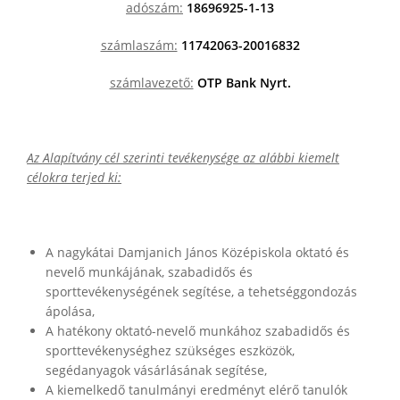
adószám:
18696925-1-13
számlaszám:
11742063-20016832
számlavezető:
OTP Bank Nyrt.
Az Alapítvány cél szerinti tevékenysége az alábbi kiemelt
célokra terjed ki:
A nagykátai Damjanich János Középiskola oktató és
nevelő munkájának, szabadidős és
sporttevékenységének segítése, a tehetséggondozás
ápolása,
A hatékony oktató-nevelő munkához szabadidős és
sporttevékenységhez szükséges eszközök,
segédanyagok vásárlásának segítése,
A kiemelkedő tanulmányi eredményt elérő tanulók