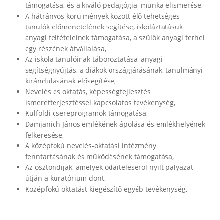
támogatása, és a kiváló pedagógiai munka elismerése,
A hátrányos körülmények között élő tehetséges
tanulók előmenetelének segítése, iskoláztatásuk
anyagi feltételeinek támogatása, a szülők anyagi terhei
egy részének átvállalása,
Az iskola tanulóinak táboroztatása, anyagi
segítségnyújtás, a diákok országjárásának, tanulmányi
kirándulásának elősegítése,
Nevelés és oktatás, képességfejlesztés
ismeretterjesztéssel kapcsolatos tevékenység,
Külföldi csereprogramok támogatása,
Damjanich János emlékének ápolása és emlékhelyének
felkeresése,
A középfokú nevelés-oktatási intézmény
fenntartásának és mûködésének támogatása,
Az ösztöndíjak, amelyek odaítéléséről nyílt pályázat
útján a kuratórium dönt,
Középfokú oktatást kiegészítő egyéb tevékenység,