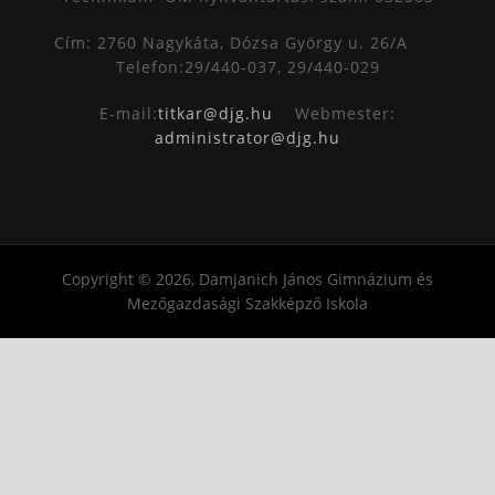
Cím: 2760 Nagykáta, Dózsa György u. 26/A
Telefon:29/440-037, 29/440-029
E-mail:
titkar@djg.hu
Webmester:
administrator@djg.hu
Copyright © 2026, Damjanich János Gimnázium és
Mezőgazdasági Szakképző Iskola