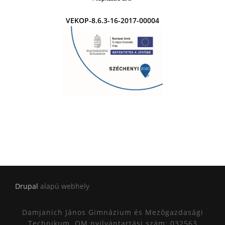
VEKOP-8.6.3-16-2017-00004
Drupal
alapú webhely
Damjanich János Gimnázium és Mezőgazdasági
Technikum
OM nyilvántartási szám: 032563