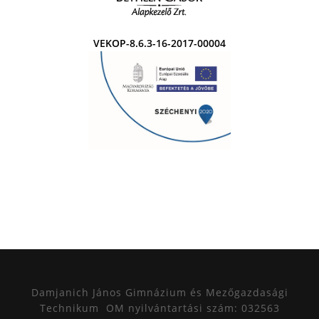
VEKOP-8.6.3-16-2017-00004
Damjanich János Gimnázium és Mezőgazdasági
Technikum
OM nyilvántartási szám: 032563