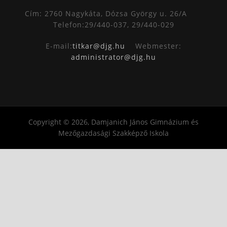
Cím: 2760 Nagykáta, Dózsa György u. 26/A
Telefon:29/440-037, 29/440-029
E-mail:
titkar@djg.hu
Webmester:
administrator@djg.hu
Copyright © 2026, Damjanich János Gimnázium és
Mezőgazdasági Szakképző Iskola