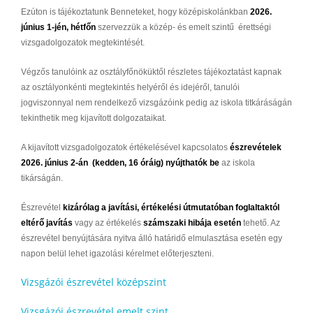
Ezúton is tájékoztatunk Benneteket, hogy középiskolánkban
2026.
június 1-jén, hétfőn
szervezzük a közép- és emelt szintű érettségi
vizsgadolgozatok megtekintését.
Végzős tanulóink az osztályfőnöküktől részletes tájékoztatást kapnak
az osztályonkénti megtekintés helyéről és idejéről, tanulói
jogviszonnyal nem rendelkező vizsgázóink pedig az iskola titkáráságán
tekinthetik meg kijavított dolgozataikat.
A kijavított vizsgadolgozatok értékelésével kapcsolatos
észrevételek
2026. június 2-án (kedden, 16 óráig)
nyújthatók be
az iskola
tikárságán.
Észrevétel
kizárólag a javítási, értékelési útmutatóban foglaltaktól
eltérő javítás
vagy az értékelés
számszaki hibája esetén
tehető.
Az
észrevétel benyújtására nyitva álló határidő elmulasztása esetén egy
napon belül lehet igazolási kérelmet előterjeszteni.
Vizsgázói észrevétel középszint
Vizsgázói észrevétel emelt szint