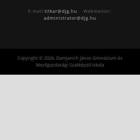
E-mail:
titkar@djg.hu
Webmester:
administrator@djg.hu
Copyright © 2026, Damjanich János Gimnázium és
Mezőgazdasági Szakképző Iskola