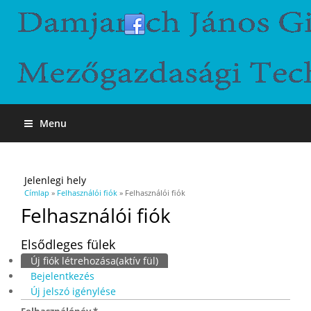
Menu
Jelenlegi hely
Címlap
»
Felhasználói fiók
» Felhasználói fiók
Felhasználói fiók
Elsődleges fülek
Új fiók létrehozása
(aktív fül)
Bejelentkezés
Új jelszó igénylése