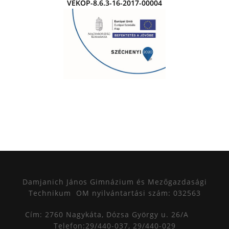
VEKOP-8.6.3-16-2017-00004
Damjanich János Gimnázium és Mezőgazdasági
Technikum
OM nyilvántartási szám: 032563
Cím: 2760 Nagykáta, Dózsa György u. 26/A
Telefon:29/440-037, 29/440-029