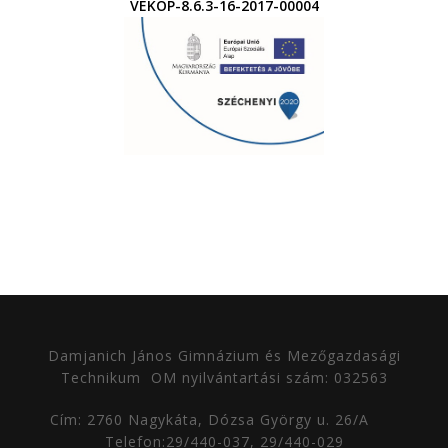
VEKOP-8.6.3-16-2017-00004
Damjanich János Gimnázium és Mezőgazdasági
Technikum
OM nyilvántartási szám: 032563
Cím: 2760 Nagykáta, Dózsa György u. 26/A
Telefon:29/440-037, 29/440-029