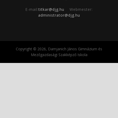
E-mail:
titkar@djg.hu
Webmester:
administrator@djg.hu
Copyright © 2026, Damjanich János Gimnázium és
Mezőgazdasági Szakképző Iskola