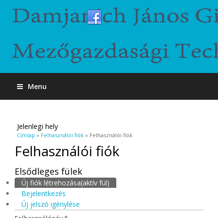
Menu
Jelenlegi hely
Címlap
»
Felhasználói fiók
» Felhasználói fiók
Felhasználói fiók
Elsődleges fülek
Új fiók létrehozása
(aktív fül)
Bejelentkezés
Új jelszó igénylése