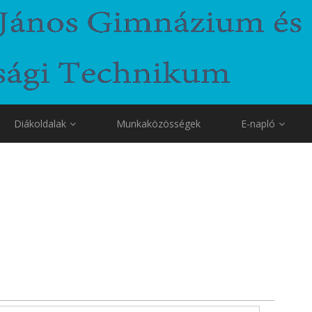
Diákoldalak
Munkaközösségek
E-napló