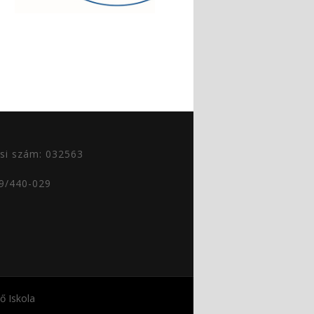
si szám: 032563
29/440-029
 Iskola