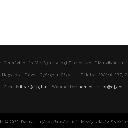
s Gimnázium és Mezőgazdasági Technikum
OM nyilvántartá
0 Nagykáta, Dózsa György u. 26/A
Telefon:29/440-037, 
E-mail:
titkar@djg.hu
Webmester:
administrator@djg.hu
ght © 2026, Damjanich János Gimnázium és Mezőgazdasági Szakképző