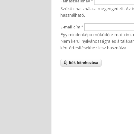
Felhasználónév
*
Szóköz használata megengedett. Az írá
használható.
E-mail cím
*
Egy mindenképp működő e-mail cím, me
Nem kerül nyilvánosságra és általában 
kért értesítésekhez lesz használva.