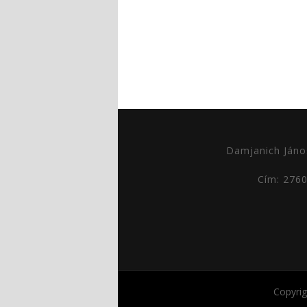
Damjanich Jáno
Cím: 276
Copyri