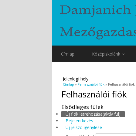
Címlap
Középiskolánk
Jelenlegi hely
Címlap
»
Felhasználói fiók
» Felhasználói fiók
Felhasználói fiók
Elsődleges fülek
Új fiók létrehozása
(aktív fül)
Bejelentkezés
Új jelszó igénylése