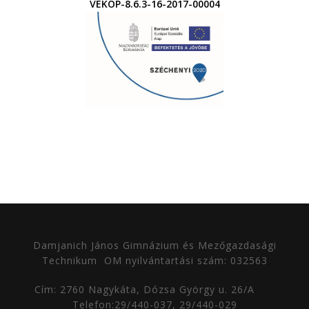
VEKOP-8.6.3-16-2017-00004
Damjanich János Gimnázium és Mezőgazdasági
Technikum
OM nyilvántartási szám: 032563
Cím: 2760 Nagykáta, Dózsa György u. 26/A
Telefon:29/440-037, 29/440-029