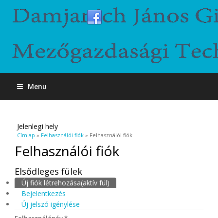
Menu
Jelenlegi hely
Címlap
»
Felhasználói fiók
» Felhasználói fiók
Felhasználói fiók
Elsődleges fülek
Új fiók létrehozása
(aktív fül)
Bejelentkezés
Új jelszó igénylése