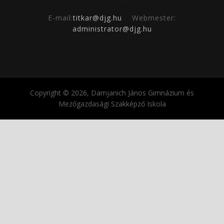
E-mail:
titkar@djg.hu
Webmester:
administrator@djg.hu
Copyright © 2026, Damjanich János Gimnázium és
Mezőgazdasági Szakképző Iskola