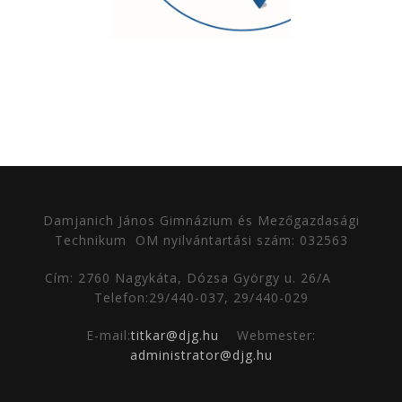
Damjanich János Gimnázium és Mezőgazdasági
Technikum
OM nyilvántartási szám: 032563
Cím: 2760 Nagykáta, Dózsa György u. 26/A
Telefon:29/440-037, 29/440-029
E-mail:
titkar@djg.hu
Webmester:
administrator@djg.hu