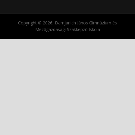
Copyright © 2026, Damjanich János Gimnázium és
Mezőgazdasági Szakképző Iskola