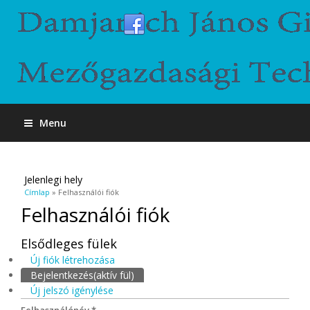
Menu
Jelenlegi hely
Címlap
» Felhasználói fiók
Felhasználói fiók
Elsődleges fülek
Új fiók létrehozása
Bejelentkezés
(aktív fül)
Új jelszó igénylése