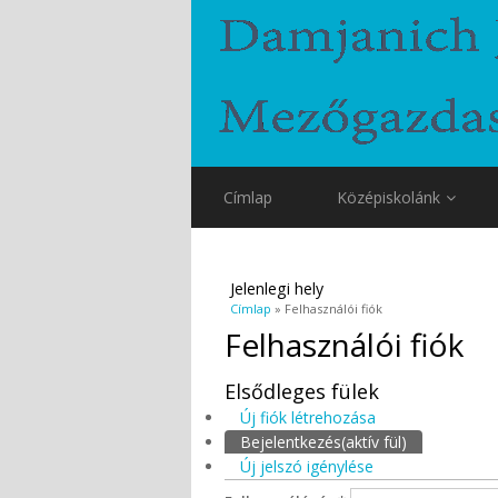
Címlap
Középiskolánk
Jelenlegi hely
Címlap
» Felhasználói fiók
Felhasználói fiók
Elsődleges fülek
Új fiók létrehozása
Bejelentkezés
(aktív fül)
Új jelszó igénylése