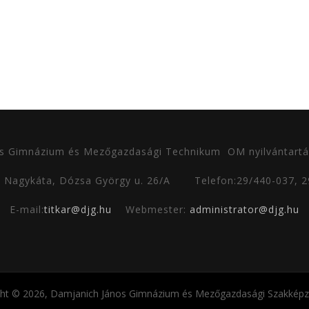
s Gimnázium és Mezőgazdasági Technikum
OM nyilvántartá
0 Nagykáta, Dózsa György u. 26/A
Telefon:29/440-037, 
E-mail:
titkar@djg.hu
Webmester:
administrator@djg.hu
ght © 2026, Damjanich János Gimnázium és Mezőgazdasági Szakképző