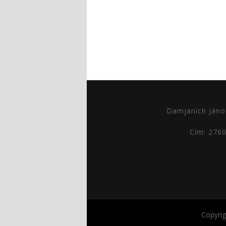
Damjanich Jáno
Cím: 276
Copyri