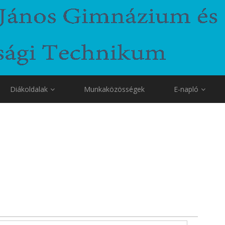
Diákoldalak
Munkaközösségek
E-napló