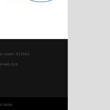
si szám: 032563
29/440-029
 Iskola