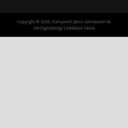
Copyright © 2026, Damjanich János Gimnázium és
Mezőgazdasági Szakképző Iskola