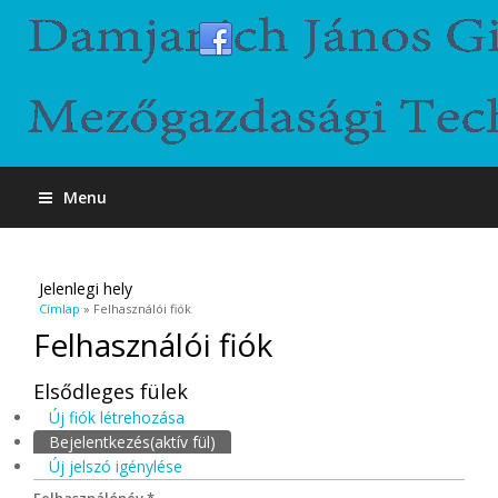
Menu
Jelenlegi hely
Címlap
» Felhasználói fiók
Felhasználói fiók
Elsődleges fülek
Új fiók létrehozása
Bejelentkezés
(aktív fül)
Új jelszó igénylése