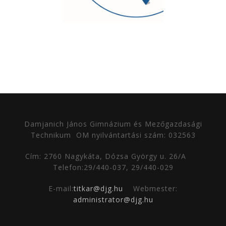
Damjanich János Gimnázium és Mezőgazdasági
Technikum
OM nyilvántartási szám: 032563
Cím: 2760 Nagykáta, Dózsa György u. 26/A
Telefon:29/440-037, 29/440-029
E-mail:
titkar@djg.hu
Webmester:
administrator@djg.hu