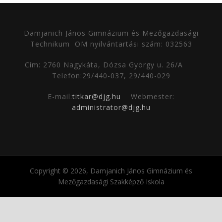
Damjanich János Gimnázium és Mezőgazdasági
Technikum
OM nyilvántartási szám: 032563
Cím: 2760 Nagykáta, Dózsa György u. 26/A
Telefon:29/440-037, 29/440-029
E-mail:
titkar@djg.hu
Webmester:
administrator@djg.hu
Copyright © 2026, Damjanich János Gimnázium és
Mezőgazdasági Szakképző Iskola